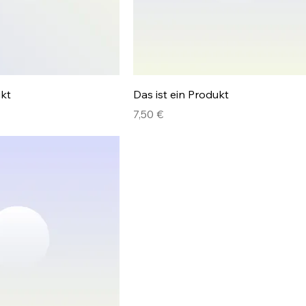
ukt
Das ist ein Produkt
Preis
7,50 €