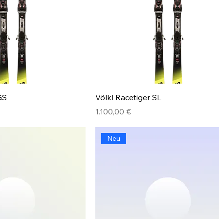
GS
Völkl Racetiger SL
Preis
1.100,00 €
Neu