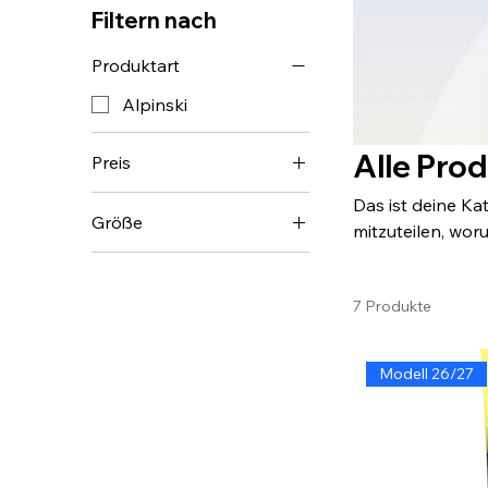
Filtern nach
Produktart
Alpinski
Alle Pro
Preis
Das ist deine Ka
Größe
7 €
1.100 €
mitzuteilen, wor
250 ml
500 ml
7 Produkte
80 ml
L
Modell 26/27
M
S