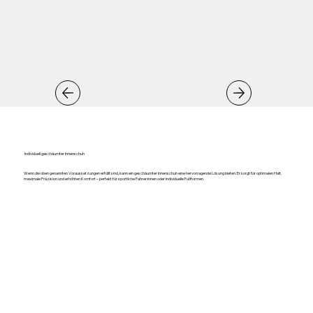
Individuell geschäumter Innenschuh
Wenn die oben genannten Voraussetzungen erfüllt sind, kann ein geschäumter Innenschuh eine hervorragende Lösung bieten. Er sorgt für optimalen Halt,
maximale Präzision und erhöhten Komfort – perfekt für sportliche Fahrer:innen oder individuelle Fußformen.