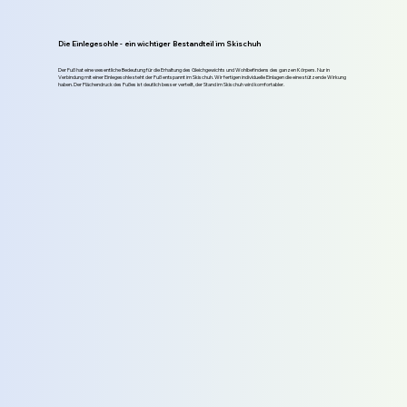
Die Einlegesohle - ein wichtiger Bestandteil im Skischuh
Der Fuß hat eine wesentliche Bedeutung für die Erhaltung des Gleichgewichts und Wohlbefindens des ganzen Körpers. Nur in
Verbindung mit einer Einlegesohle steht der Fuß entspannt im Skischuh. Wir fertigen individuelle Einlagen die eine stützende Wirkung
haben. Der Flächendruck des Fußes ist deutlich besser verteilt, der Stand im Skischuh wird komfortabler.