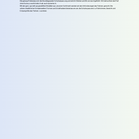
Die genaue Fußanalyse ist die Grundlage jeder Schuhanpassung und wird im Stehen und Sitzen durchgeführt. Wir betrachten den Fuß
ohne Socke, sowohl statisch als auch dynamisch.
Mit den ganz gezielt ausgewählten Modellen aus unserem Sortiment werden wir den Anforderungen des Fahrers gerecht. Die
unterschiedlichsten Schalenweiten, Formen und Schaftwiderstände lassen uns die Schuhe passend zu Fahrkönnen, Gewicht und
Körpergröße des Fahrers zuordnen.