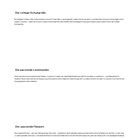
Die richtige Schuhgröße
Ein häufiges Problem: Skischuhe werden in rund 80 % der Fälle zu groß gekauft. Leider können wir einen zu großen Skischuh auch nachträglich nicht
„kleiner“ machen – selbst ein Schaum-Innenschuh bringt hier keine Abhilfe. Die Grundlage für eine gute Anpassung ist daher immer die richtige
Schuhgröße.
Die passende Leistenweite
Wenn der Skischuh an bestimmten Stellen zu eng sitzt, haben wir viele Möglichkeiten, gezielt Druckstellen zu entlasten – zum Beispiel durch
Weiten, Fräsen oder thermische Anpassung. Was jedoch nicht möglich ist: einen insgesamt zu weiten Schuh schmaler zu machen. Auch hier ist die
Ausgangsbasis entscheidend.
Der passende Flexwert
Der sogenannte Flex – also der Härtegrad des Skischuhs – beeinflusst die Kraftübertragung und den Fahrkomfort erheblich. Ist der Flex zu hart oder
zu weich gewählt, kann das zu Problemen führen. In manchen Fällen lässt sich der Flexwert anpassen, aber das hängt stark vom jeweiligen Modell ab.