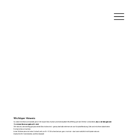
Wichtiger Hinweis
So viele möchten sich bereits jetzt mit neuen Skischuhen und individuellem Bootfitting auf den Winter vorbereiten,
dass wir den ganzen
Sommer über ausgebucht sind.
Wir wissen, wie wichtig gut passende Skischuhe sind – genau deshalb nehmen wir uns für jede Beratung Zeit und möchten dabei keine
Kompromisse machen.
In der Wintersaison ist eine Vorlaufzeit von 8–10 Wochen bei uns ganz normal – das kann natürlich nicht jeder wissen.
Danke für Ihr Verständnis und Ihre Geduld!