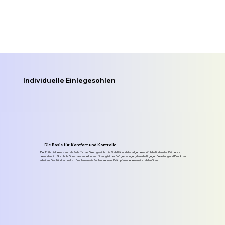
Individuelle Einlegesohlen
Die Basis für Komfort und Kontrolle
Der Fuß spielt eine zentrale Rolle für das Gleichgewicht, die Stabilität und das allgemeine Wohlbefinden des Körpers –
besonders im Skischuh. Ohne passende Unterstützung ist der Fuß gezwungen, dauerhaft gegen Belastung und Druck zu
arbeiten. Das führt schnell zu Problemen wie Sohlenbrennen, Krämpfen oder einem instabilen Stand.