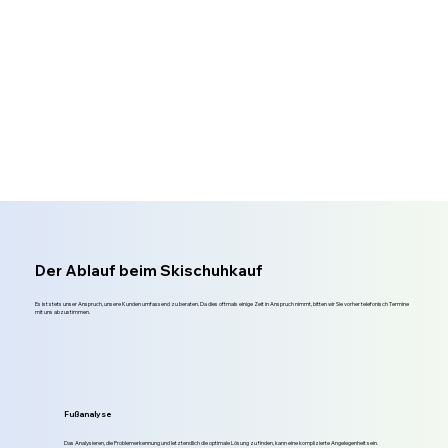
Der Ablauf beim Skischuhkauf
Es ist stets unser Anspruch, unsere Kunden umfassend zu beraten. Da dies oftmals einige Zeit in Anspruch nimmt, bitten wir Sie vorher telefonisch Termine
mit uns abzustimmen.
Fußanalyse
Das Analysieren, die Problemerkennung und letztendlich die optimale Lösung zu finden, kann eine komplizierte Angelegenheit sein.