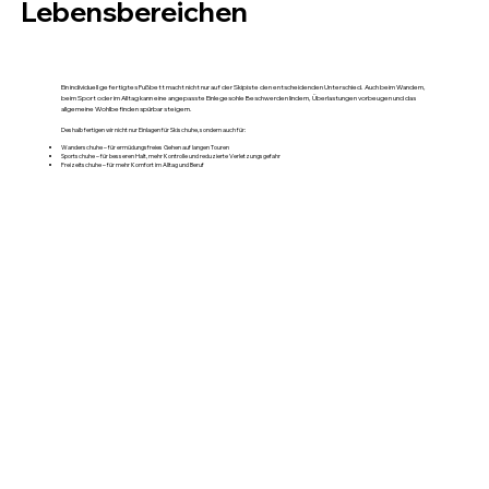
Lebensbereichen
Ein individuell gefertigtes Fußbett macht nicht nur auf der Skipiste den entscheidenden Unterschied. Auch beim Wandern,
beim Sport oder im Alltag kann eine angepasste Einlegesohle Beschwerden lindern, Überlastungen vorbeugen und das
allgemeine Wohlbefinden spürbar steigern.
Deshalb fertigen wir nicht nur Einlagen für Skischuhe, sondern auch für:
Wanderschuhe – für ermüdungsfreies Gehen auf langen Touren
Sportschuhe – für besseren Halt, mehr Kontrolle und reduzierte Verletzungsgefahr
Freizeitschuhe – für mehr Komfort im Alltag und Beruf