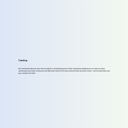
Canting
Die Canting-Einstellung am Skischuh ermöglicht es, die Seitneigung des Schafts individuell an die Beinachse anzupassen. Diese
Justierung ist besonders wichtig, wenn die Beine beim Stehen nicht exakt senkrecht über den Skiern stehen – was bei vielen Menschen
ganz natürlich der Fall ist.