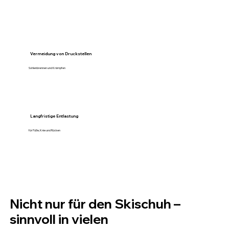
Vermeidung von Druckstellen
Sohlenbrennen und Krämpfen
Langfristige Entlastung
für Füße, Knie und Rücken
Nicht nur für den Skischuh –
sinnvoll in vielen