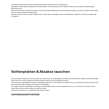
In unserer Werkstatt führen wir Skischuhreparaturen aller Art fachgerecht und zuverlässig durch.
Ob defekte Schnallen, gebrochene Riemen oder fehlende Teile – viele Schäden lassen sich reparieren oder durch passende Ersatzteile beheben.
Bitte beachten Sie:
Planen Sie ausreichend Zeit ein, insbesondere vor dem Urlaub. Manche Reparaturen sind aufwändiger als gedacht und nicht „mal eben schnell“ erledigt.
Oft müssen Ersatzteile erst bestellt werden.
Rufen Sie uns gern vorher an und beschreiben Sie das Problem, damit wir abwägen können ob eine Reparatur möglich ist und ob die notwenigen Teile
vorrätig sind.
Sohlenplatten & Absätze tauschen
Zum Leistungsumfang unseres Services gehört auch der Austausch von Sohlenplatten und Absätzen bei Skischuhen. Abgenutzte oder beschädigte
Teile können nicht nur den Tragekomfort beeinträchtigen, sondern auch die Sicherheit auf der Piste.
Da wir nicht immer alle Modelle und Größen vorrätig haben, bitten wir Sie, vorab telefonisch Kontakt mit uns aufzunehmen. So können wir prüfen, ob die
passenden Ersatzteile verfügbar sind oder diese für Sie bestellen.
Für Kunden mit weiter Anfahrt bieten wir außerdem an, die benötigten Absätze oder Sohlenplatten per Post zuzusenden. Der Austausch kann in
vielen Fällen schnell und einfach selbst durchgeführt werden.
Sprechen Sie uns gerne an – wir helfen Ihnen unkompliziert weiter!
Achtung: Denken Sie an die Grip-Walk Thematik!