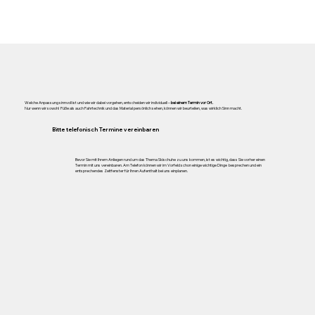
Welche Anpassung sinnvoll ist und wie wir dabei vorgehen, entscheiden wir individuell –
bei einem Termin vor Ort.
Nur wenn wir sowohl Füße als auch Fahrtechnik und das Material persönlich sehen, können wir beurteilen, was wirklich Sinn macht.
Bitte telefonisch Termine vereinbaren
Bevor Sie mit Ihrem Anliegen rund um das Thema Skischuhe zu uns kommen, ist es wichtig, dass Sie vorher einen
Termin mit uns vereinbaren. Am Telefon können wir im Vorfeld schon einige wichtige Dinge besprechen und ein
entsprechendes Zeitfenster für Ihren Aufenthalt bei uns einplanen.